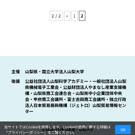
2 / 2
«
1
2
主催
山梨県・国立大学法人山梨大学
後援
公益社団法人山梨科学アカデミー・一般社団法人山梨
県機械電子工業会・公益財団法人やまなし産業支援機
構・山梨県商工会連合会・山梨県中小企業団体中央
会・甲府商工会議所・富士吉田商工会議所・独立行政
法人日本貿易振興機構（ジェトロ）山梨貿易情報セン
ター
当サイトではCookieを使用します。Cookieの使用に関する詳細は
©2020-2026 山梨県・山梨大学
OK
「
プライバシーポリシー
」をご覧ください。