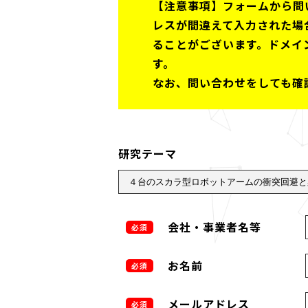
【注意事項】フォームから問
レスが間違えて入力された場
ることがございます。ドメイン 
す。
なお、問い合わせをしても確
研究テーマ
会社・事業者名等
必須
お名前
必須
メールアドレス
必須